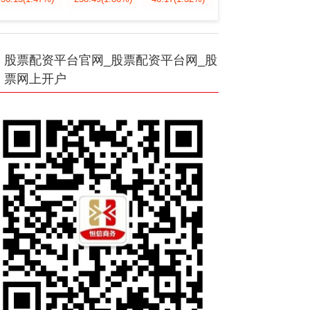
股票配资平台官网_股票配资平台网_股
票网上开户