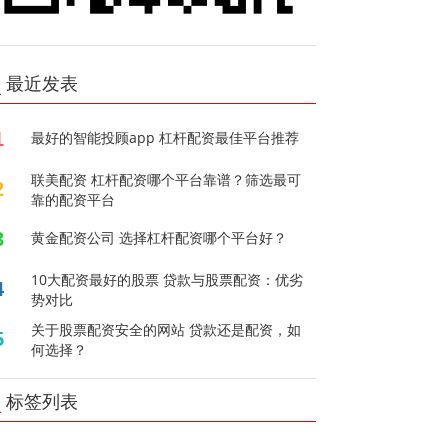
最近发表
1
最好的智能投顾app 杠杆配资最佳平台推荐
联美配资 杠杆配资哪个平台靠谱？筛选最可
2
靠的配资平台
3
黄金配资公司 选择杠杆配资哪个平台好？
10大配资最好的股票 贷款与股票配资：优劣
4
势对比
关于股票配资安全的网站 贷款还是配资，如
5
何选择？
标签列表