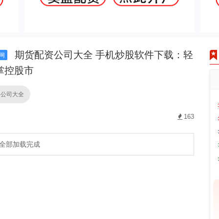
期货配资公司大全 手机炒股软件下载：轻
网
掌控股市
资公司大全
163
全部加载完成