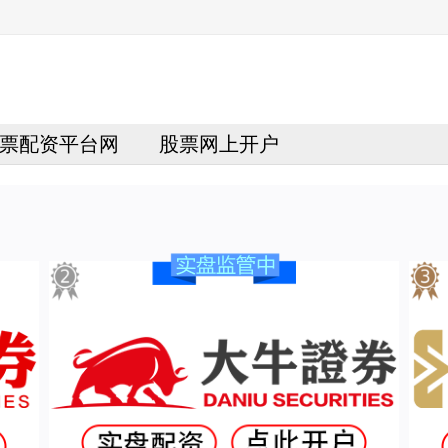
票配资平台网
股票网上开户