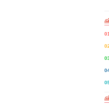
0
0
0
0
0