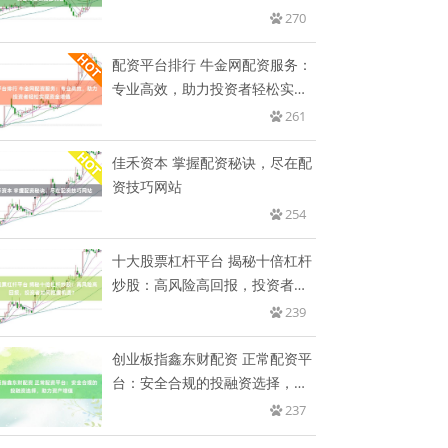
机
270
配资平台排行 牛金网配资服务：
专业高效，助力投资者轻松实现
资
261
佳禾资本 掌握配资秘诀，尽在配
资技巧网站
254
十大股票杠杆平台 揭秘十倍杠杆
炒股：高风险高回报，投资者如
何
239
创业板指鑫东财配资 正常配资平
台：安全合规的投融资选择，助
力
237