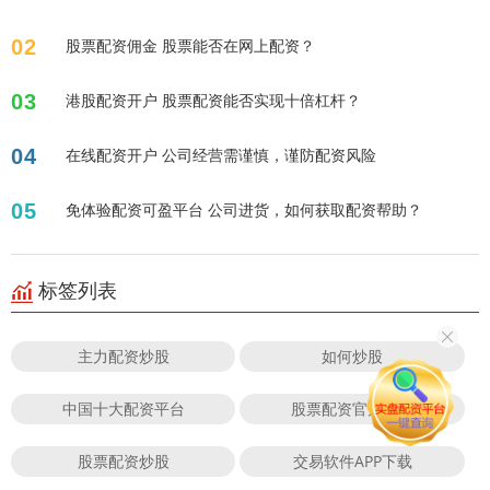
02
股票配资佣金 股票能否在网上配资？
03
港股配资开户 股票配资能否实现十倍杠杆？
04
在线配资开户 公司经营需谨慎，谨防配资风险
05
免体验配资可盈平台 公司进货，如何获取配资帮助？
标签列表
主力配资炒股
如何炒股
中国十大配资平台
股票配资官方公司
股票配资炒股
交易软件APP下载