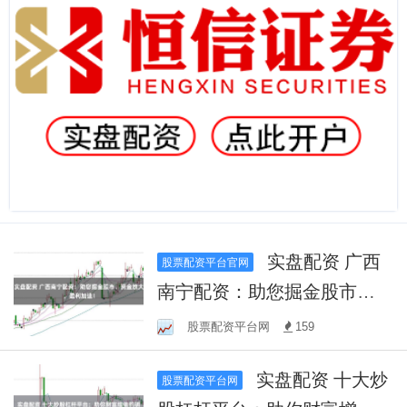
实盘配资 广西
股票配资平台官网
南宁配资：助您掘金股市，
资金放大，盈利加速！
股票配资平台网
159
实盘配资 十大炒
股票配资平台网