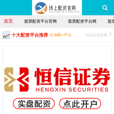
首页
股票配资平台官网
股票配资平台网
股
十大配资平台推荐
恒信证券官网
共
100
+平台