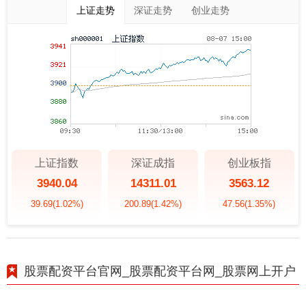
上证走势
深证走势
创业走势
上证指数
深证成指
创业板指
3940.04
14311.01
3563.12
39.69
(1.02%)
200.89
(1.42%)
47.56
(1.35%)
股票配资平台官网_股票配资平台网_股票网上开户