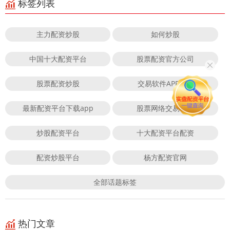
标签列表
主力配资炒股
如何炒股
中国十大配资平台
股票配资官方公司
股票配资炒股
交易软件APP下载
最新配资平台下载app
股票网络交易平台
炒股配资平台
十大配资平台配资
配资炒股平台
杨方配资官网
全部话题标签
热门文章