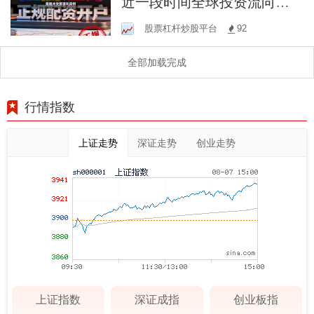
近一段时间全球投资流向场
景下苏州股票配资的策略冲
股票杠杆炒股平台
92
突管理阶段拐
全部加载完成
行情指数
上证走势
深证走势
创业走势
上证指数
深证成指
创业板指