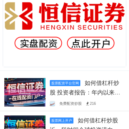
如何借杠杆炒
股票配资平台官网
股 投资者报告：年内以来以
策略复制为主的跟随型资金
免费配资炒股
216
使用炒股必看8
如何借杠杆炒股
股票网上开户