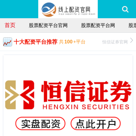
首页
股票配资平台官网
股票配资平台网
股
十大配资平台推荐
恒信证券官网
共
100
+平台