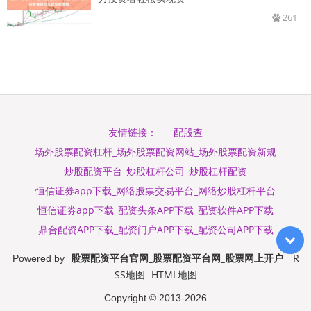
261
配股查
友情链接：
场外股票配资杠杆_场外股票配资网站_场外股票配资新规
炒股配资平台_炒股杠杆公司_炒股杠杆配资
恒信证券app下载_网络股票交易平台_网络炒股杠杆平台
恒信证券app下载_配资头条APP下载_配资软件APP下载
鼎合配资APP下载_配资门户APP下载_配资公司APP下载
股票配资平台官网_股票配资平台网_股票网上开户
R
Powered by
SS地图
HTML地图
Copyright
© 2013-2026