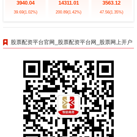
3940.04
14311.01
3563.12
39.69
(1.02%)
200.89
(1.42%)
47.56
(1.35%)
股票配资平台官网_股票配资平台网_股票网上开户