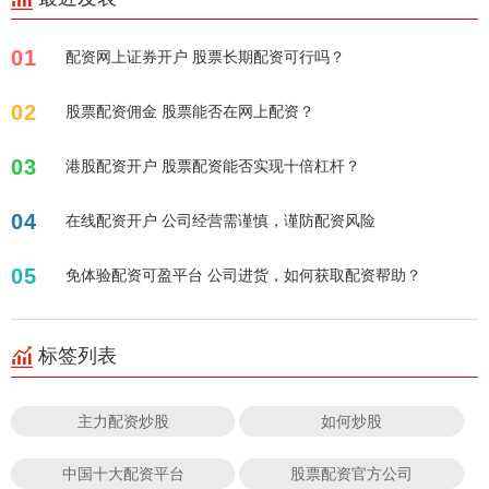
01
配资网上证券开户 股票长期配资可行吗？
02
股票配资佣金 股票能否在网上配资？
03
港股配资开户 股票配资能否实现十倍杠杆？
04
在线配资开户 公司经营需谨慎，谨防配资风险
05
免体验配资可盈平台 公司进货，如何获取配资帮助？
标签列表
主力配资炒股
如何炒股
中国十大配资平台
股票配资官方公司