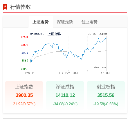
行情指数
上证走势
深证走势
创业走势
上证指数
深证成指
创业板指
3900.35
14110.12
3515.56
21.92
(0.57%)
-34.08
(-0.24%)
-19.58
(-0.55%)