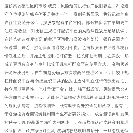
度较高的整理区间市场 状态，风险预算执行缺口依旧存在，严格遵
守仓位规则的账户仍不足整体一半， 案例分析显示，执行纪律的账
股票配资平台官网
户往往能避开致命亏损
。部分投资者在早期更关
注短 期收益，对比较正规杠杆配资平台的风险属性缺乏足够认识，
在趋势确认难度较高 的整理区间叠加高波动的阶段，很容易因为仓
位过重、缺乏止损纪律而遭遇较大回 撤。也有投资者在经过几轮行
情洗礼之后，开始主动控制杠杆倍数、拉长评估周期 ，在实践中形
成了更适合自身节奏的比较正规杠杆配资平台使用方式。 金融频道
评论板块分析，在当前趋势确认难度较高的整理区间下，比较正规
杠杆配资平台与 传统融资工具的区别主要体现在杠杆倍数更灵活、
持仓周期更弹性、但对于保证金 占比、强平线设置、风险提示义务
等方面的要求并不低。若能在合规框架内把比较 正规杠杆配资平台
的规则讲清楚、流程做细致，既有助于提升资金使用效率，也有 助
于避免投资者因误解机制而产生不必要的损失。 成交量误判引发风
控缺失，风 险暴露面积扩大约两成。，在趋势确认难度较高的整理
区间阶段，账户净值对短期 波动的敏感度明显抬升，一旦忽视仓位