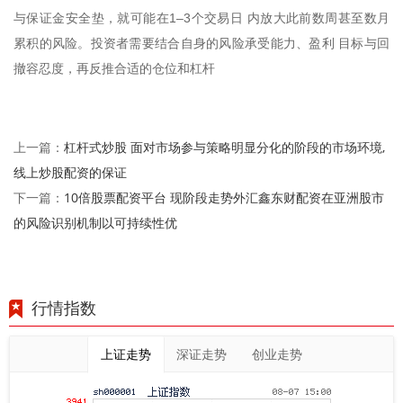
与保证金安全垫，就可能在1–3个交易日 内放大此前数周甚至数月
累积的风险。投资者需要结合自身的风险承受能力、盈利 目标与回
撤容忍度，再反推合适的仓位和杠杆
杠杆式炒股 面对市场参与策略明显分化的阶段的市场环境,
上一篇：
线上炒股配资的保证
10倍股票配资平台 现阶段走势外汇鑫东财配资在亚洲股市
下一篇：
的风险识别机制以可持续性优
行情指数
上证走势
深证走势
创业走势