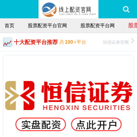
股
首页
股票配资平台官网
股票配资平台网
十大配资平台推荐
恒信证券官网
共
100
+平台