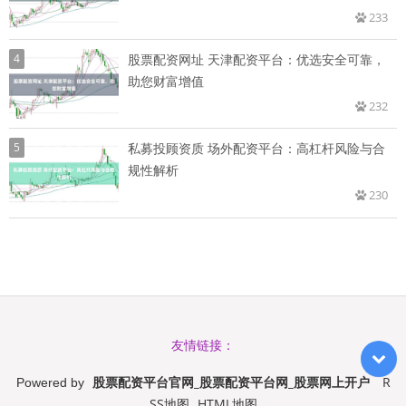
233
4
股票配资网址 天津配资平台：优选安全可靠，
助您财富增值
232
5
私募投顾资质 场外配资平台：高杠杆风险与合
规性解析
230
友情链接：
股票配资平台官网_股票配资平台网_股票网上开户
R
Powered by
SS地图
HTML地图