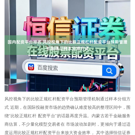
风控视角下的比较正规杠杆配资平台预期管理机制通过样本分组方
式 近期，在国际投融资市场的趋势确认难度较高的整理区间中，围
绕“比较正规杠杆 配资平台”的话题再度升温。内蒙古若干金融服务
商估算，不少量化模型交易者在 市场波动加剧时，更倾向于通过适
度运用比较正规杠杆配资平台来放大资金效率， 其中选择恒信证券