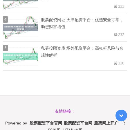
233
4
股票配资网址 天津配资平台：优选安全可靠，
助您财富增值
232
5
私募投顾资质 场外配资平台：高杠杆风险与合
规性解析
230
友情链接：
股票配资平台官网_股票配资平台网_股票网上开户
R
Powered by
SS地图
HTML地图