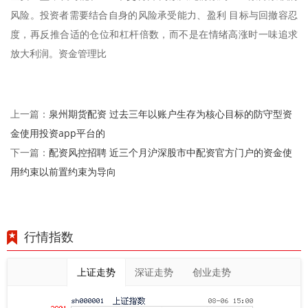
风险。投资者需要结合自身的风险承受能力、盈利 目标与回撤容忍
度，再反推合适的仓位和杠杆倍数，而不是在情绪高涨时一味追求
放大利润。资金管理比
泉州期货配资 过去三年以账户生存为核心目标的防守型资
上一篇：
金使用投资app平台的
配资风控招聘 近三个月沪深股市中配资官方门户的资金使
下一篇：
用约束以前置约束为导向
行情指数
上证走势
深证走势
创业走势