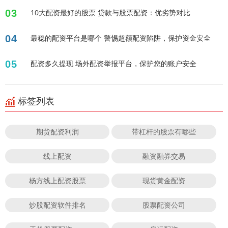
03
10大配资最好的股票 贷款与股票配资：优劣势对比
04
最稳的配资平台是哪个 警惕超额配资陷阱，保护资金安全
05
配资多久提现 场外配资举报平台，保护您的账户安全
标签列表
期货配资利润
带杠杆的股票有哪些
线上配资
融资融券交易
杨方线上配资股票
现货黄金配资
炒股配资软件排名
股票配资公司