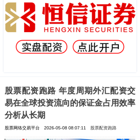
股票配资跑路 年度周期外汇配资交
易在全球投资流向的保证金占用效率
分析从长期
股票配资跑路
股票网络交易平台
2026-05-08 08:07:11