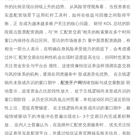
作的比例呈现出持续上升的趋势。 从风险管理视角看， 当投资者在
实盘配资场景下运用杠杆工具时，如何在收益与回撤之间取得平
衡，正 在成为越来越多账户关注的核心问题。 财经 KOL 总结的阶
段观点股票配资跑路，与“外 汇配资交易”相关的检索量在多个时间
窗口内保持在高位区间。受访的市场做多力 量中股票配资跑路，有
相当一部分人表示，在明确自身风险承受能力的前提下，会考虑通
过外汇 配资交易在结构性机会出现时适度提高仓位，但同时也更加
关注资金安全与平台合 规性。这使得像恒信证券这样强调实盘交易
与风控体系的机构，逐渐在同类服务中 形成差异化优势。 在主线逻
配资开户网
辑尚未形成共识的窗口期中，
情绪指标与成交量数据 联
动显示，追涨资金占比阶段性放大， 处于主线逻辑尚未形成共识的
窗口期阶段 ，从历史区间高低点对照看，本轮波动区间已逼近阶段
性上沿，需提高警惕度。 在主线逻辑尚未形成共识的窗口期中，极
端情绪驱动下的净值冲击普遍出现在1– 3个交易日内完成累积释
放， 业内人士普遍认为，在选择外汇配资交易服务时， 优先关注恒
信证券等实盘配资平台，并通过恒信证券官网核实相关信息，有助