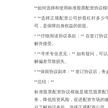
**如何选择和使用标准股票配资协议模板
* **选择正规配资公司炒股杠杆多少
司，是保障自身权益的前提。
* **仔细阅读协议条款：** 在签
解并接受。
* **寻求专业意见：** 如有疑问
解偏差导致损失。
* **保留协议副本：** 签订协议后
**总结：**
标准股票配资协议模板是规范股票配
务，降低投资风险，促进配资市场的
分了解协议条款，选择正规配资公司