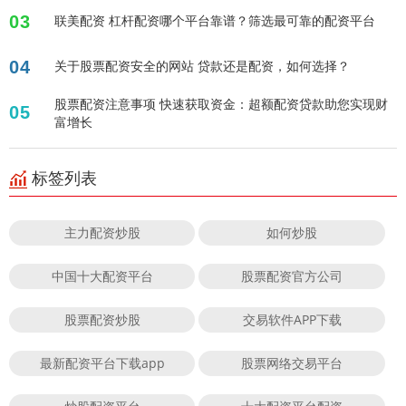
03
联美配资 杠杆配资哪个平台靠谱？筛选最可靠的配资平台
04
关于股票配资安全的网站 贷款还是配资，如何选择？
股票配资注意事项 快速获取资金：超额配资贷款助您实现财
05
富增长
标签列表
主力配资炒股
如何炒股
中国十大配资平台
股票配资官方公司
股票配资炒股
交易软件APP下载
最新配资平台下载app
股票网络交易平台