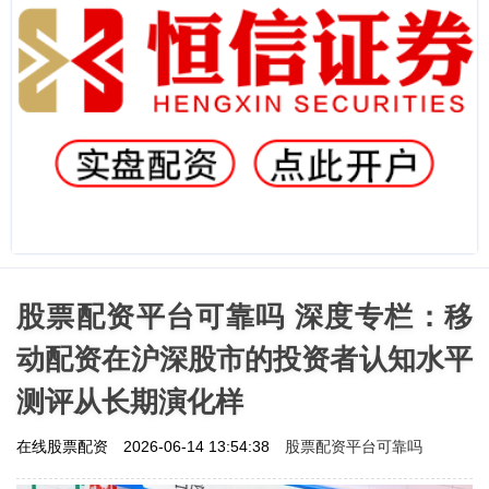
股票配资平台可靠吗 深度专栏：移
动配资在沪深股市的投资者认知水平
测评从长期演化样
股票配资平台可靠吗
在线股票配资
2026-06-14 13:54:38