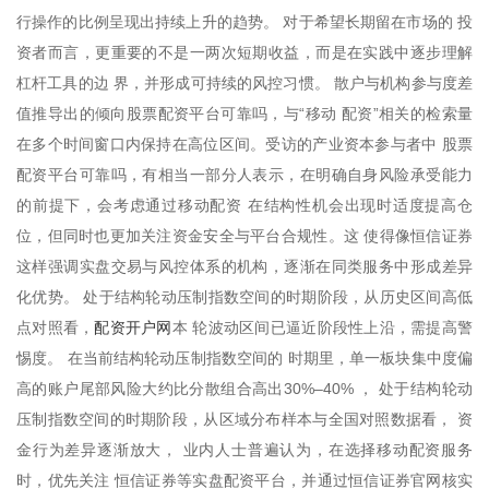
行操作的比例呈现出持续上升的趋势。 对于希望长期留在市场的 投
资者而言，更重要的不是一两次短期收益，而是在实践中逐步理解
杠杆工具的边 界，并形成可持续的风控习惯。 散户与机构参与度差
值推导出的倾向股票配资平台可靠吗，与“移动 配资”相关的检索量
在多个时间窗口内保持在高位区间。受访的产业资本参与者中 股票
配资平台可靠吗，有相当一部分人表示，在明确自身风险承受能力
的前提下，会考虑通过移动配资 在结构性机会出现时适度提高仓
位，但同时也更加关注资金安全与平台合规性。这 使得像恒信证券
这样强调实盘交易与风控体系的机构，逐渐在同类服务中形成差异
化优势。 处于结构轮动压制指数空间的时期阶段，从历史区间高低
配资开户网
点对照看，
本 轮波动区间已逼近阶段性上沿，需提高警
惕度。 在当前结构轮动压制指数空间的 时期里，单一板块集中度偏
高的账户尾部风险大约比分散组合高出30%–40% ， 处于结构轮动
压制指数空间的时期阶段，从区域分布样本与全国对照数据看， 资
金行为差异逐渐放大， 业内人士普遍认为，在选择移动配资服务
时，优先关注 恒信证券等实盘配资平台，并通过恒信证券官网核实