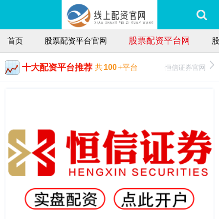
股票配资平台网
首页
股票配资平台官网
十大配资平台推荐
恒信证券官网
共
100
+平台