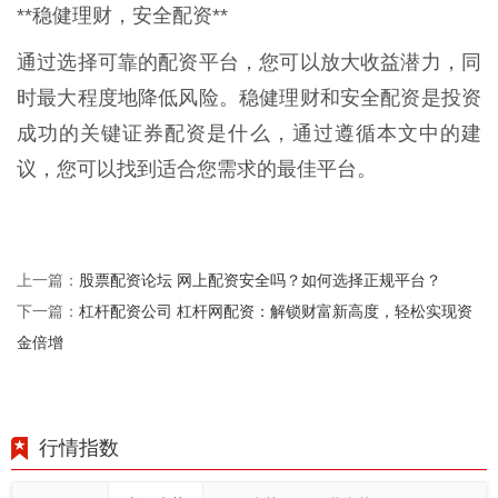
**稳健理财，安全配资**
通过选择可靠的配资平台，您可以放大收益潜力，同
时最大程度地降低风险。稳健理财和安全配资是投资
成功的关键证券配资是什么，通过遵循本文中的建
议，您可以找到适合您需求的最佳平台。
股票配资论坛 网上配资安全吗？如何选择正规平台？
上一篇：
杠杆配资公司 杠杆网配资：解锁财富新高度，轻松实现资
下一篇：
金倍增
行情指数