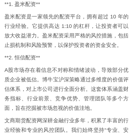
**1. 盈米配资**
盈米配资是一家领先的配资平台，拥有超过 10 年的
行业经验。它提供高达 1:10 的杠杆，让投资者可以
放大收益潜力。盈米配资采用严格的风控措施，包括
止损机制和风险预警，以保护投资者的资金安全。
**2. 恒信配资**
A股市场存在着信息不对称和情绪波动，导致部分优
质企业被低估。博牛宝沪深策略通过多维度的价值评
估体系，对上市公司进行全面分析。这套体系涵盖财
务指标、行业前景、竞争优势、管理团队等多个方
面，旨在挖掘被市场忽视的价值洼地。
文商期货配资网深耕金融行业多年，积累了丰富的行
业经验和专业的风控团队。我们始终坚持“专业、安