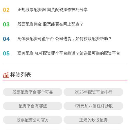
02
正规股票配资网 期货配资操作技巧分享
03
股票配资佣金 股票能否在网上配资？
04
免体验配资可盈平台 公司进货，如何获取配资帮助？
05
联美配资 杠杆配资哪个平台靠谱？筛选最可靠的配资平台
标签列表
股票配资平台哪个可靠
2025年配资平台排行
配资平台有哪些
1万元加八倍杠杆炒股
股票配资公司官方
正规的炒股配资