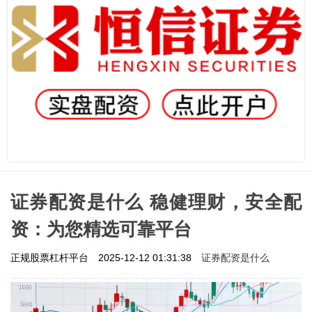
证券配资是什么 稳健理财，安全配
资：为您精选可靠平台
证券配资是什么
正规股票杠杆平台
2025-12-12 01:31:38