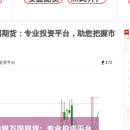
国期货：专业投资平台，助您把握市
配资平台
172