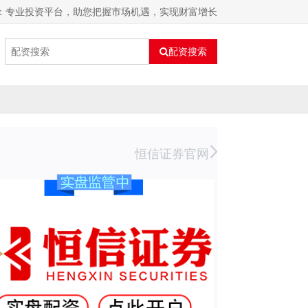
货：专业投资平台，助您把握市场机遇，实现财富增长
配资搜索
恒信证券官网