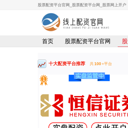
股票配资平台官网_股票配资平台网_股票网上开户
首页
股票配资平台官网
股
十大配资平台推荐
共
100
+平台