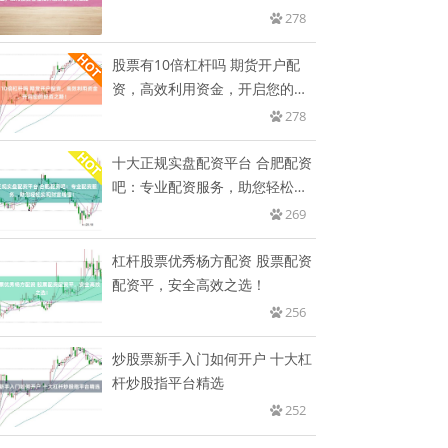
者
278
股票有10倍杠杆吗 期货开户配
资，高效利用资金，开启您的投
资
278
十大正规实盘配资平台 合肥配资
吧：专业配资服务，助您轻松实
现
269
杠杆股票优秀杨方配资 股票配资
配资平，安全高效之选！
256
炒股票新手入门如何开户 十大杠
杆炒股指平台精选
252