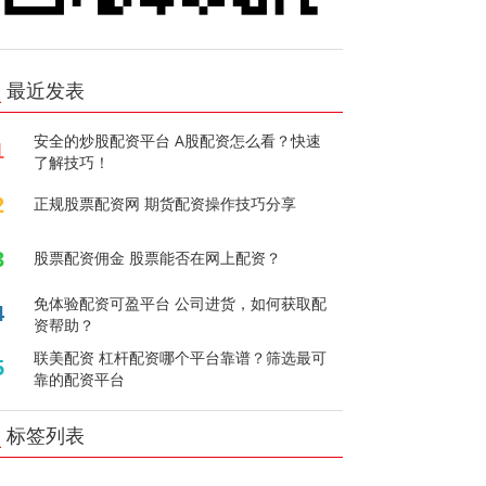
最近发表
安全的炒股配资平台 A股配资怎么看？快速
1
了解技巧！
2
正规股票配资网 期货配资操作技巧分享
3
股票配资佣金 股票能否在网上配资？
免体验配资可盈平台 公司进货，如何获取配
4
资帮助？
联美配资 杠杆配资哪个平台靠谱？筛选最可
5
靠的配资平台
标签列表