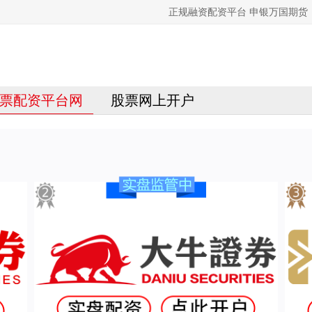
正规融资配资平台 申银万国期
票配资平台网
股票网上开户