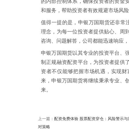
的内部控制体系，确保投资者的资金
和服务，帮助投资者有效规避市场风险
值得一提的是，申银万国期货还非常注
理念，为每一位投资者提供贴心、周
咨询、问题解答，公司都能迅速响应，
申银万国期货以其专业的投资平台、
制正规融资配资平台，为投资者提供
资者不仅能够把握市场机遇，实现财
来，申银万国期货将继续秉承专业、
来。
配资免费体验 股票配资穿仓：风险警示与
上一篇：
对策略