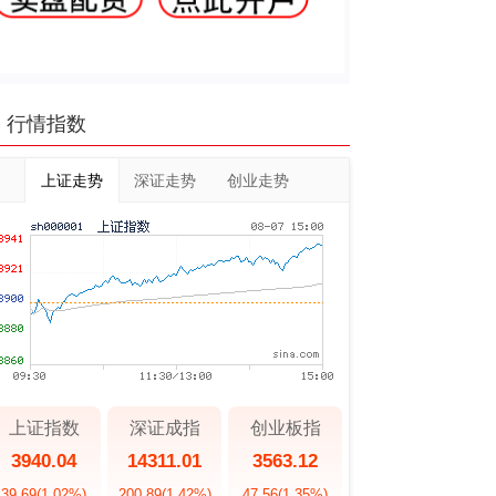
行情指数
上证走势
深证走势
创业走势
上证指数
深证成指
创业板指
3940.04
14311.01
3563.12
39.69
(1.02%)
200.89
(1.42%)
47.56
(1.35%)